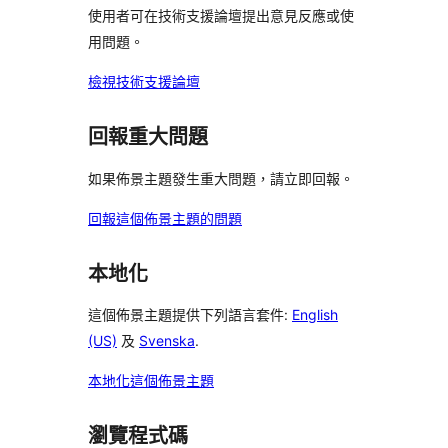
論
論
評
使用者可在技術支援論壇提出意見反應或使
者
論
用問題。
評
論
檢視技術支援論壇
回報重大問題
如果佈景主題發生重大問題，請立即回報。
回報這個佈景主題的問題
本地化
這個佈景主題提供下列語言套件:
English
(US)
及
Svenska
.
本地化這個佈景主題
瀏覽程式碼