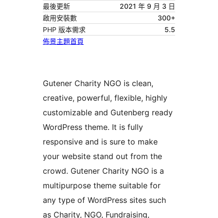
最後更新
2021 年 9 月 3 日
啟用安裝數
300+
PHP 版本需求
5.5
佈景主題首頁
Gutener Charity NGO is clean,
creative, powerful, flexible, highly
customizable and Gutenberg ready
WordPress theme. It is fully
responsive and is sure to make
your website stand out from the
crowd. Gutener Charity NGO is a
multipurpose theme suitable for
any type of WordPress sites such
as Charity, NGO, Fundraising,