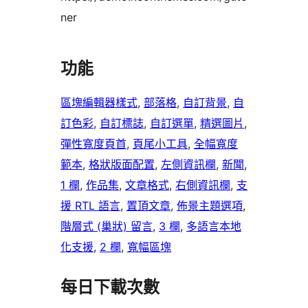
ner
功能
區塊編輯器樣式
, 
部落格
, 
自訂背景
, 
自
訂色彩
, 
自訂標誌
, 
自訂選單
, 
精選圖片
, 
彈性寬度頁首
, 
頁尾小工具
, 
全幅寬度
範本
, 
格狀版面配置
, 
左側資訊欄
, 
新聞
, 
1 欄
, 
作品集
, 
文章格式
, 
右側資訊欄
, 
支
援 RTL 語言
, 
置頂文章
, 
佈景主題選項
, 
階層式 (巢狀) 留言
, 
3 欄
, 
多語言本地
化支援
, 
2 欄
, 
寬幅區塊
每日下載次數