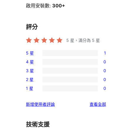
啟用安裝數:
300+
評分
5
星，滿分為 5 星
5 星
1
1
4 星
0
個
0
3 星
0
5
個
0
星
2 星
0
4
個
0
使
星
1 星
0
3
個
0
用
使
星
2
個
者
用
使
新增使用者評論
查看全部
使
星
1
評
者
用
用
使
星
論
評
者
者
用
使
技術支援
論
評
評
者
用