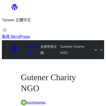
跳
至
Taiwan 正體中文
主
要
內
取得 WordPress
容
佈景主
全部佈景主
Gutener Charity
題
題
NGO
Gutener Charity
NGO
keonthemes