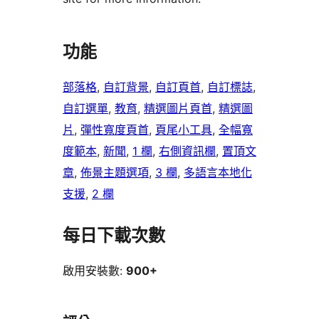
功能
部落格
, 
自訂背景
, 
自訂頁首
, 
自訂標誌
, 
自訂選單
, 
教育
, 
精選圖片頁首
, 
精選圖
片
, 
彈性寬度頁首
, 
頁尾小工具
, 
全幅寬
度範本
, 
新聞
, 
1 欄
, 
右側資訊欄
, 
置頂文
章
, 
佈景主題選項
, 
3 欄
, 
多語言本地化
支援
, 
2 欄
每日下載次數
啟用安裝數:
900+