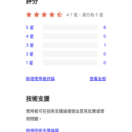
評分
4.7
星，滿分為 5 星
5 星
6
6
4 星
0
個
0
3 星
1
5
個
1
星
2 星
0
4
個
0
使
星
1 星
0
3
個
0
用
使
星
2
個
者
用
使
新增使用者評論
查看全部
使
星
1
評
者
用
用
使
星
論
評
者
者
用
使
技術支援
論
評
評
者
用
論
論
評
使用者可在技術支援論壇提出意見反應或使
者
論
用問題。
評
論
檢視技術支援論壇