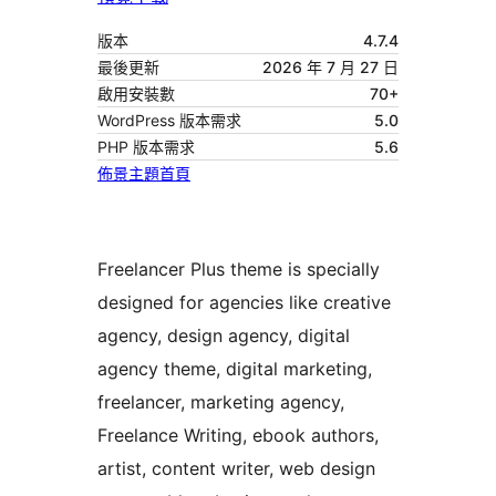
版本
4.7.4
最後更新
2026 年 7 月 27 日
啟用安裝數
70+
WordPress 版本需求
5.0
PHP 版本需求
5.6
佈景主題首頁
Freelancer Plus theme is specially
designed for agencies like creative
agency, design agency, digital
agency theme, digital marketing,
freelancer, marketing agency,
Freelance Writing, ebook authors,
artist, content writer, web design