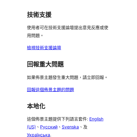
者
用
用
使
星
論
評
者
者
用
使
技術支援
論
評
評
者
用
論
論
評
使用者可在技術支援論壇提出意見反應或使
者
論
用問題。
評
論
檢視技術支援論壇
回報重大問題
如果佈景主題發生重大問題，請立即回報。
回報這個佈景主題的問題
本地化
這個佈景主題提供下列語言套件:
English
(US)
、
Русский
、
Svenska
、及
Українська
.