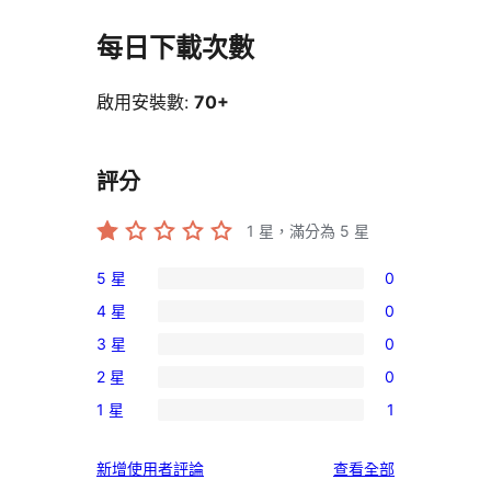
每日下載次數
啟用安裝數:
70+
評分
1
星，滿分為 5 星
5 星
0
0
4 星
0
個
0
3 星
0
5
個
0
星
2 星
0
4
個
0
使
星
1 星
1
3
個
1
用
使
星
2
個
者
用
使
新增使用者評論
查看全部
使
星
1
評