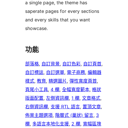
a single page, the theme has
saperate pages for every sections
and every skills that you want
showcase.
功能
部落格
, 
自訂背景
, 
自訂色彩
, 
自訂頁首
, 
自訂標誌
, 
自訂選單
, 
電子商務
, 
編輯器
樣式
, 
教育
, 
精選圖片
, 
彈性寬度頁首
, 
頁尾小工具
, 
4 欄
, 
全幅寬度範本
, 
格狀
版面配置
, 
左側資訊欄
, 
1 欄
, 
文章格式
, 
右側資訊欄
, 
支援 RTL 語言
, 
置頂文章
, 
佈景主題選項
, 
階層式 (巢狀) 留言
, 
3
欄
, 
多語言本地化支援
, 
2 欄
, 
寬幅區塊