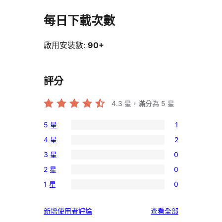
每日下載次數
啟用安裝數:
90+
評分
4.3
星，滿分為 5 星
5 星
1
1
4 星
2
個
2
3 星
0
5
個
0
星
2 星
0
4
個
0
使
星
1 星
0
3
個
0
用
使
星
2
個
者
用
使
新增使用者評論
查看全部
使
星
1
評