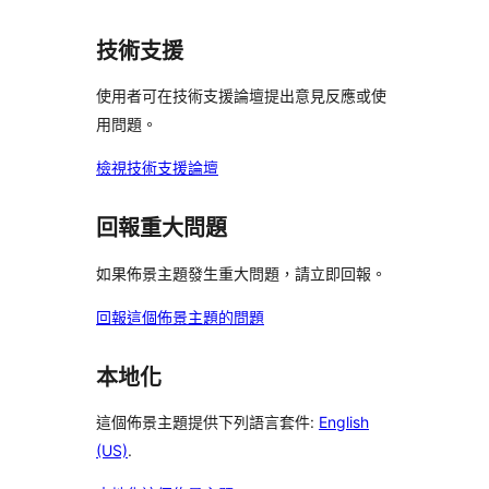
者
用
用
使
星
論
評
者
者
用
使
技術支援
論
評
評
者
用
論
論
評
使用者可在技術支援論壇提出意見反應或使
者
論
用問題。
評
論
檢視技術支援論壇
回報重大問題
如果佈景主題發生重大問題，請立即回報。
回報這個佈景主題的問題
本地化
這個佈景主題提供下列語言套件:
English
(US)
.