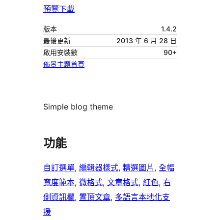
預覽
下載
版本
1.4.2
最後更新
2013 年 6 月 28 日
啟用安裝數
90+
佈景主題首頁
Simple blog theme
功能
自訂選單
, 
編輯器樣式
, 
精選圖片
, 
全幅
寬度範本
, 
微格式
, 
文章格式
, 
紅色
, 
右
側資訊欄
, 
置頂文章
, 
多語言本地化支
援