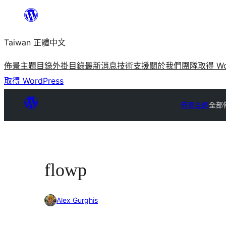
跳
至
Taiwan 正體中文
主
要
佈景主題目錄
外掛目錄
最新消息
技術支援
關於我們
團隊
取得 Wo
內
取得 WordPress
容
佈景主題
全部
flowp
Alex Gurghis