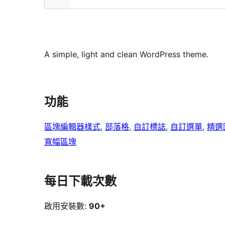
A simple, light and clean WordPress theme.
功能
區塊編輯器樣式
, 
部落格
, 
自訂標誌
, 
自訂選單
, 
精選
寬幅區塊
每日下載次數
啟用安裝數:
90+