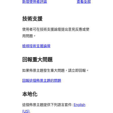
用
使
新增使用者評論
查看全部
使
星
1
評
者
用
用
使
星
論
評
者
者
用
使
技術支援
論
評
評
者
用
論
論
評
使用者可在技術支援論壇提出意見反應或使
者
論
用問題。
評
論
檢視技術支援論壇
回報重大問題
如果佈景主題發生重大問題，請立即回報。
回報這個佈景主題的問題
本地化
這個佈景主題提供下列語言套件:
English
(US)
.