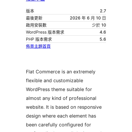
版本
2.7
最後更新
2026 年 6 月 10 日
啟用安裝數
少於 10
WordPress 版本需求
4.6
PHP 版本需求
5.6
佈景主題首頁
Flat Commerce is an extremely
flexible and customizable
WordPress theme suitable for
almost any kind of professional
website. It is based on responsive
design where each element has
been carefully configured for