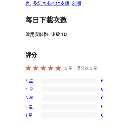
言
, 
多語言本地化支援
, 
2 欄
每日下載次數
啟用安裝數:
少於 10
評分
5
星，滿分為 5 星
5 星
6
6
4 星
0
個
0
3 星
0
5
個
0
星
2 星
0
4
個
0
使
星
1 星
0
3
個
0
用
使
星
2
個
者