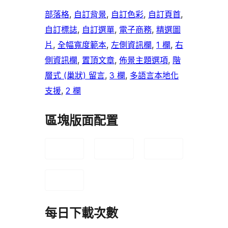
部落格
, 
自訂背景
, 
自訂色彩
, 
自訂頁首
, 
自訂標誌
, 
自訂選單
, 
電子商務
, 
精選圖
片
, 
全幅寬度範本
, 
左側資訊欄
, 
1 欄
, 
右
側資訊欄
, 
置頂文章
, 
佈景主題選項
, 
階
層式 (巢狀) 留言
, 
3 欄
, 
多語言本地化
支援
, 
2 欄
區塊版面配置
每日下載次數