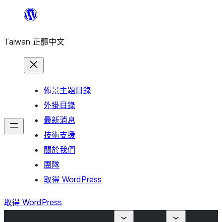
跳
至
Taiwan 正體中文
主
要
內
容
佈景主題目錄
外掛目錄
最新消息
技術支援
關於我們
團隊
取得 WordPress
取得 WordPress