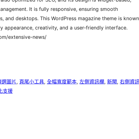
anagement. It is fully responsive, ensuring smooth
ps, and desktops. This WordPress magazine theme is known
ry appearance, creativity, and a user-friendly interface.
com/extensive-news/
精選圖片
, 
頁尾小工具
, 
全幅寬度範本
, 
左側資訊欄
, 
新聞
, 
右側資
化支援