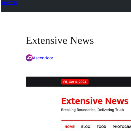
佈景主題
Extensive News
Ascendoor