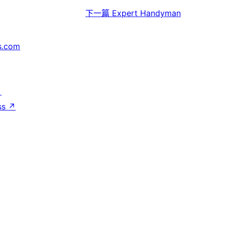
下一篇
Expert Handyman
s.com
↗
ss
↗