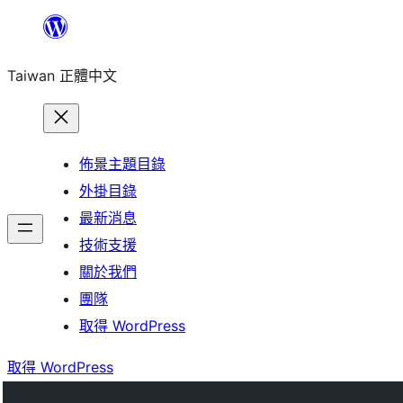
跳
至
Taiwan 正體中文
主
要
內
容
佈景主題目錄
外掛目錄
最新消息
技術支援
關於我們
團隊
取得 WordPress
取得 WordPress