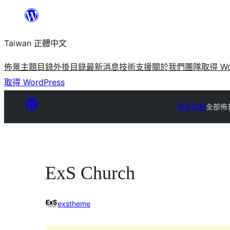
跳
至
Taiwan 正體中文
主
要
佈景主題目錄
外掛目錄
最新消息
技術支援
關於我們
團隊
取得 Wo
內
取得 WordPress
容
佈景主題
全部佈
ExS Church
exstheme