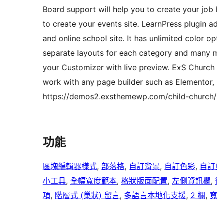
Board support will help you to create your job
to create your events site. LearnPress plugin a
and online school site. It has unlimited color o
separate layouts for each category and many mo
your Customizer with live preview. ExS Church 
work with any page builder such as Elementor,
https://demos2.exsthemewp.com/child-church/
功能
區塊編輯器樣式
, 
部落格
, 
自訂背景
, 
自訂色彩
, 
自訂
小工具
, 
全幅寬度範本
, 
格狀版面配置
, 
左側資訊欄
, 
項
, 
階層式 (巢狀) 留言
, 
多語言本地化支援
, 
2 欄
, 