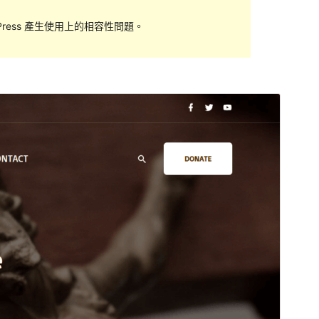
ess 產生使用上的相容性問題。
預覽
下載
這是
ExS
的子佈景主題。
版本
1.0.0
最後更新
2023 年 3 月 13 日
啟用安裝數
600+
WordPress 版本需求
5.5
PHP 版本需求
5.6
佈景主題首頁