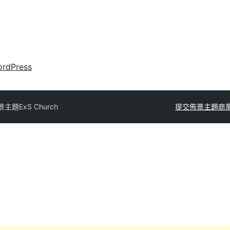
rdPress
景主題
ExS Church
提交佈景主題
商