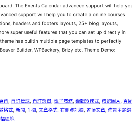
 board. The Events Calendar advanced support will help yo
dvanced support will help you to create a online courses
ptions, headers and footers layouts, 25+ blog layouts,
re super useful features that you can set up directly in
theme has builtin multiple page templates to perfectly
 Beaver Builder, WPBackery, Brizy etc. Theme Demo:
頁首
, 
自訂標誌
, 
自訂選單
, 
電子商務
, 
編輯器樣式
, 
精選圖片
, 
頁
微格式
, 
新聞
, 
1 欄
, 
文章格式
, 
右側資訊欄
, 
置頂文章
, 
佈景主題選
寬幅區塊