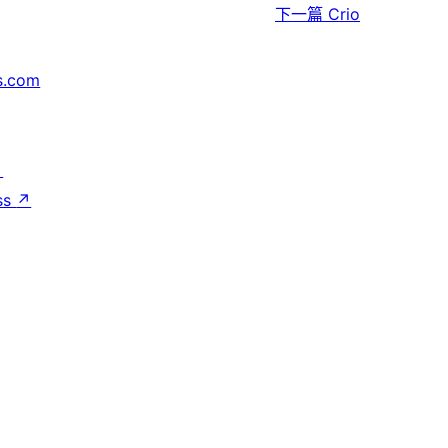
下一篇
Crio
s.com
↗
ss
↗