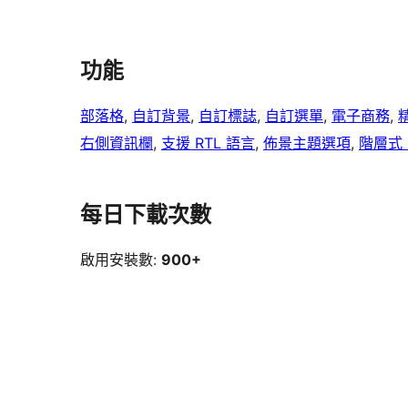
功能
部落格
, 
自訂背景
, 
自訂標誌
, 
自訂選單
, 
電子商務
, 
右側資訊欄
, 
支援 RTL 語言
, 
佈景主題選項
, 
階層式 
每日下載次數
啟用安裝數:
900+