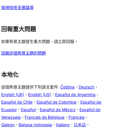
論
檢視技術支援論壇
回報重大問題
如果佈景主題發生重大問題，請立即回報。
回報這個佈景主題的問題
本地化
這個佈景主題提供下列語言套件:
Čeština
、
Deutsch
、
English (UK)
、
English (US)
、
Español de Argentina
、
Español de Chile
、
Español de Colombia
、
Español de
Ecuador
、
Español
、
Español de México
、
Español de
Venezuela
、
Français de Belgique
、
Français
、
Galego
、
Bahasa Indonesia
、
Italiano
、
日本語
、