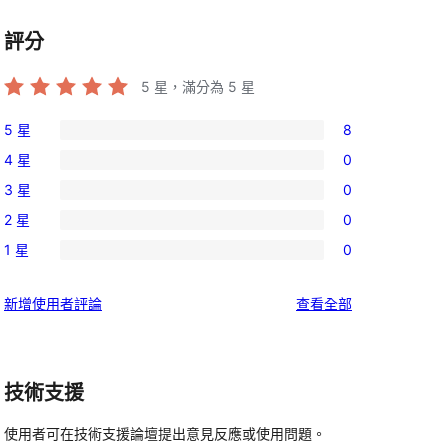
評分
5
星，滿分為 5 星
5 星
8
8
4 星
0
個
0
3 星
0
5
個
0
星
2 星
0
4
個
0
使
星
1 星
0
3
個
0
用
使
星
2
個
者
用
使
新增使用者評論
查看全部
使
星
1
評
者
用
用
使
星
論
評
者
者
用
使
論
評
評
者
技術支援
用
論
論
評
者
使用者可在技術支援論壇提出意見反應或使用問題。
論
評