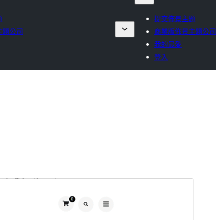
題
提交佈景主題
主題公司
商業版佈景主題公司
我的最愛
登入
商業版佈景主題
這個佈景主題為免費佈景主題，但另外提供付費商業升
級版或技術支援。
檢視技術支援論壇