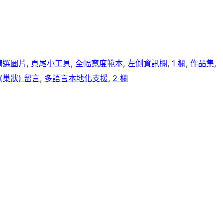
精選圖片
, 
頁尾小工具
, 
全幅寬度範本
, 
左側資訊欄
, 
1 欄
, 
作品集
, 
(巢狀) 留言
, 
多語言本地化支援
, 
2 欄