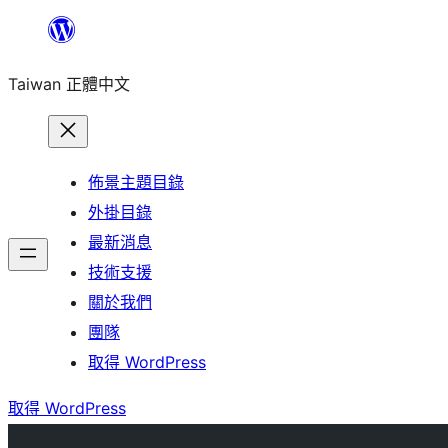
跳
至
Taiwan 正體中文
主
要
內
容
佈景主題目錄
外掛目錄
最新消息
技術支援
關於我們
團隊
取得 WordPress
取得 WordPress