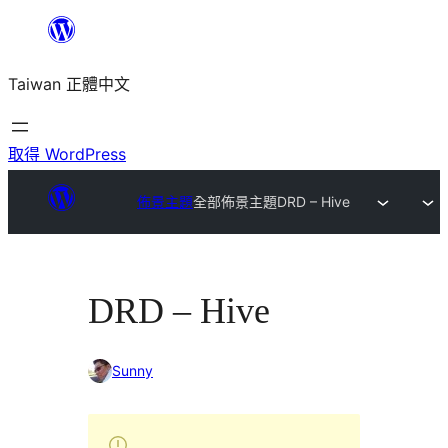
跳
至
Taiwan 正體中文
主
要
內
取得 WordPress
容
佈景主題
全部佈景主題
DRD – Hive
DRD – Hive
Sunny