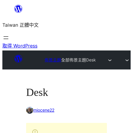
跳
至
Taiwan 正體中文
主
要
內
取得 WordPress
容
佈景主題
全部佈景主題
Desk
Desk
miocene22