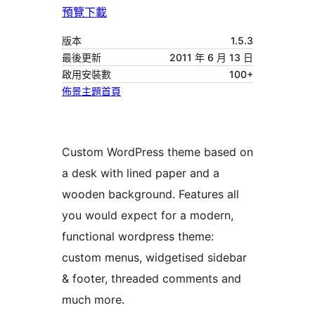
預覽
下載
版本
1.5.3
最後更新
2011 年 6 月 13 日
啟用安裝數
100+
佈景主題首頁
Custom WordPress theme based on
a desk with lined paper and a
wooden background. Features all
you would expect for a modern,
functional wordpress theme:
custom menus, widgetised sidebar
& footer, threaded comments and
much more.