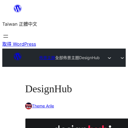
跳
至
Taiwan 正體中文
主
要
內
取得 WordPress
容
佈景主題
全部佈景主題
DesignHub
DesignHub
Theme Arile