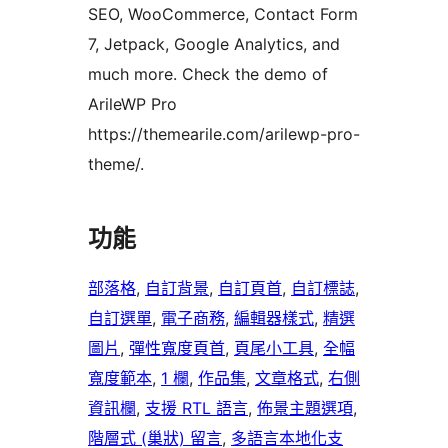
SEO, WooCommerce, Contact Form
7, Jetpack, Google Analytics, and
much more. Check the demo of
ArileWP Pro
https://themearile.com/arilewp-pro-
theme/.
功能
部落格
, 
自訂背景
, 
自訂頁首
, 
自訂標誌
, 
自訂選單
, 
電子商務
, 
編輯器樣式
, 
精選
圖片
, 
彈性寬度頁首
, 
頁尾小工具
, 
全幅
寬度範本
, 
1 欄
, 
作品集
, 
文章格式
, 
右側
資訊欄
, 
支援 RTL 語言
, 
佈景主題選項
, 
階層式 (巢狀) 留言
, 
多語言本地化支