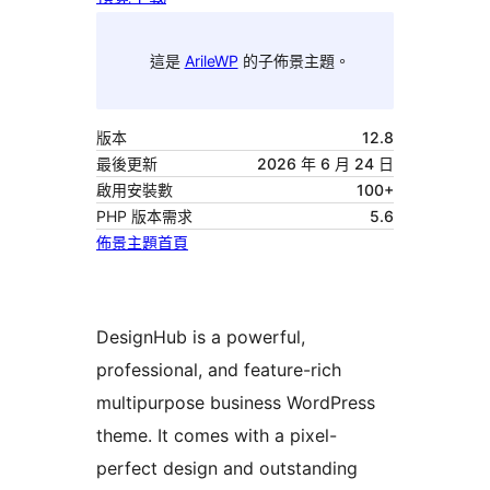
這是
ArileWP
的子佈景主題。
版本
12.8
最後更新
2026 年 6 月 24 日
啟用安裝數
100+
PHP 版本需求
5.6
佈景主題首頁
DesignHub is a powerful,
professional, and feature-rich
multipurpose business WordPress
theme. It comes with a pixel-
perfect design and outstanding