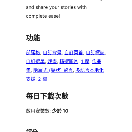
and share your stories with
complete ease!
功能
部落格
, 
自訂背景
, 
自訂頁首
, 
自訂標誌
, 
自訂選單
, 
娛樂
, 
精選圖片
, 
1 欄
, 
作品
集
, 
階層式 (巢狀) 留言
, 
多語言本地化
支援
, 
2 欄
每日下載次數
啟用安裝數:
少於 10