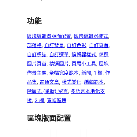
功能
區塊編輯器版面配置
, 
區塊編輯器樣式
, 
部落格
, 
自訂背景
, 
自訂色彩
, 
自訂頁首
, 
自訂標誌
, 
自訂選單
, 
編輯器樣式
, 
精選
圖片頁首
, 
精選圖片
, 
頁尾小工具
, 
區塊
佈景主題
, 
全幅寬度範本
, 
新聞
, 
1 欄
, 
作
品集
, 
置頂文章
, 
樣式變化
, 
編輯範本
, 
階層式 (巢狀) 留言
, 
多語言本地化支
援
, 
2 欄
, 
寬幅區塊
區塊版面配置