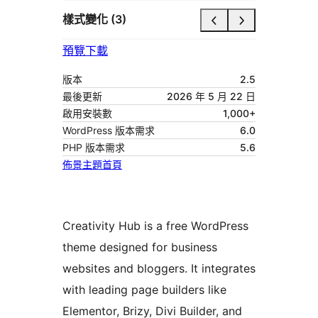
樣式變化 (3)
預覽
下載
版本
2.5
最後更新
2026 年 5 月 22 日
啟用安裝數
1,000+
WordPress 版本需求
6.0
PHP 版本需求
5.6
佈景主題首頁
Creativity Hub is a free WordPress
theme designed for business
websites and bloggers. It integrates
with leading page builders like
Elementor, Brizy, Divi Builder, and