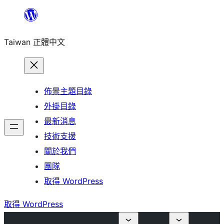
跳
至
Taiwan 正體中文
主
要
內
容
佈景主題目錄
外掛目錄
最新消息
技術支援
關於我們
團隊
取得 WordPress
取得 WordPress