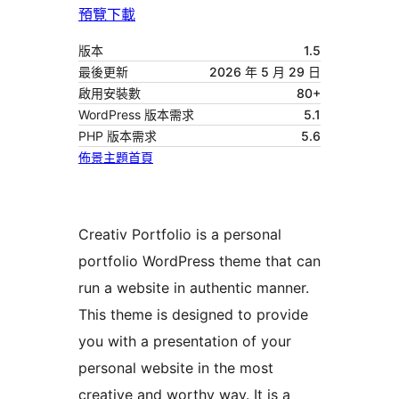
預覽
下載
版本
1.5
最後更新
2026 年 5 月 29 日
啟用安裝數
80+
WordPress 版本需求
5.1
PHP 版本需求
5.6
佈景主題首頁
Creativ Portfolio is a personal
portfolio WordPress theme that can
run a website in authentic manner.
This theme is designed to provide
you with a presentation of your
personal website in the most
creative and worthy way. It is a