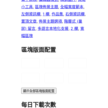
小工具
, 
區塊佈景主題
, 
全幅寬度範本
, 
左側資訊欄
, 
1 欄
, 
作品集
, 
右側資訊欄
, 
置頂文章
, 
佈景主題選項
, 
階層式 (巢
狀) 留言
, 
多語言本地化支援
, 
2 欄
, 
寬
幅區塊
區塊版面配置
顯示全部區塊版面配置
每日下載次數