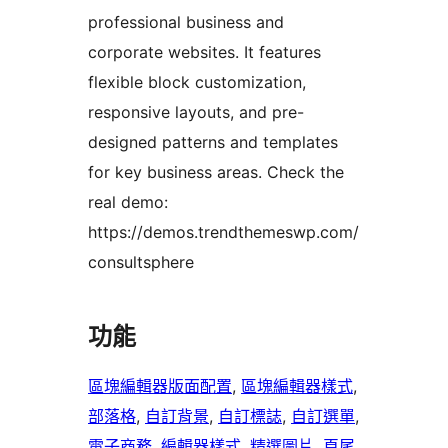
professional business and
corporate websites. It features
flexible block customization,
responsive layouts, and pre-
designed patterns and templates
for key business areas. Check the
real demo:
https://demos.trendthemeswp.com/
consultsphere
功能
區塊編輯器版面配置
, 
區塊編輯器樣式
, 
部落格
, 
自訂背景
, 
自訂標誌
, 
自訂選單
, 
電子商務
, 
編輯器樣式
, 
精選圖片
, 
頁尾