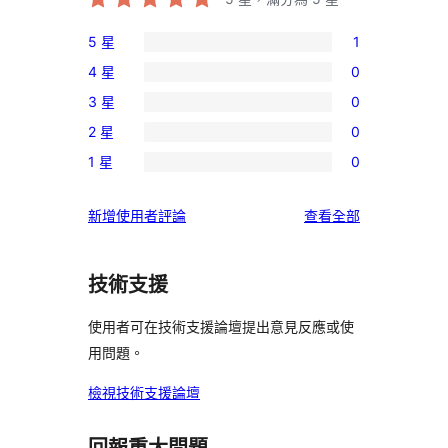
5 星
1
1
4 星
0
個
0
3 星
0
5
個
0
星
2 星
0
4
個
0
使
星
1 星
0
3
個
0
用
使
星
2
個
者
用
使
新增使用者評論
查看全部
使
星
1
評
者
用
用
使
星
論
評
者
者
用
使
技術支援
論
評
評
者
用
論
論
評
使用者可在技術支援論壇提出意見反應或使
者
論
用問題。
評
論
檢視技術支援論壇
回報重大問題