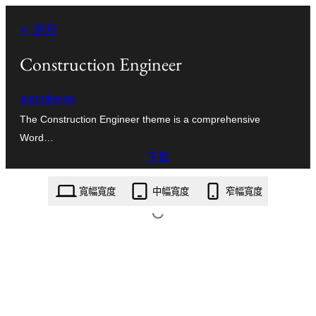
跳
← 返回
至
主
Construction Engineer
要
astertheme
內
The Construction Engineer theme is a comprehensive
容
Word…
下載
construction-engineer.4.4.2.zip
寬幅寬度
中幅寬度
窄幅寬度