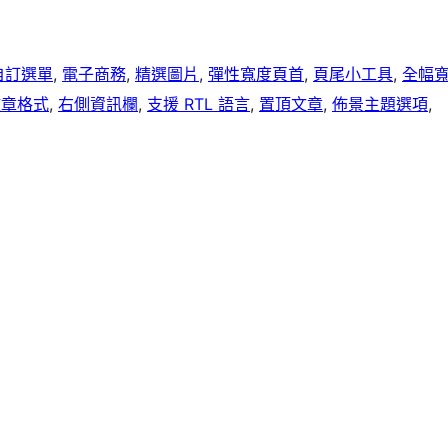
自訂選單
, 
電子商務
, 
精選圖片
, 
彈性寬度頁首
, 
頁尾小工具
, 
全幅
文章格式
, 
右側資訊欄
, 
支援 RTL 語言
, 
置頂文章
, 
佈景主題選項
, 