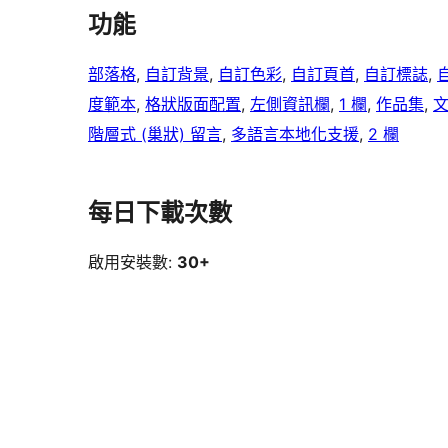
功能
部落格
, 
自訂背景
, 
自訂色彩
, 
自訂頁首
, 
自訂標誌
, 
度範本
, 
格狀版面配置
, 
左側資訊欄
, 
1 欄
, 
作品集
, 
階層式 (巢狀) 留言
, 
多語言本地化支援
, 
2 欄
每日下載次數
啟用安裝數:
30+