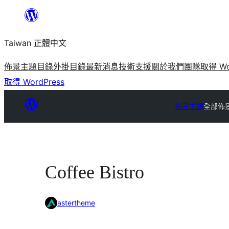
跳
至
Taiwan 正體中文
主
要
佈景主題目錄
外掛目錄
最新消息
技術支援
關於我們
團隊
取得 Wo
內
取得 WordPress
容
佈景主題
全部佈
Coffee Bistro
astertheme