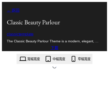
跳
← 返回
至
主
Classic Beauty Parlour
要
classictemplate
內
The Classic Beauty Parlour Theme is a modern, elegant, …
容
下載
classic-beauty-parlour.2.2.5.zip
寬幅寬度
中幅寬度
窄幅寬度