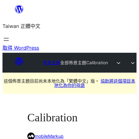
跳
至
Taiwan 正體中文
主
要
內
取得 WordPress
容
佈景主題
全部佈景主題
Calibration
這個佈景主題目前尚未本地化為「繁體中文」版。
協助將這個項目本
地化為你的母語
Calibration
mobileMarkup