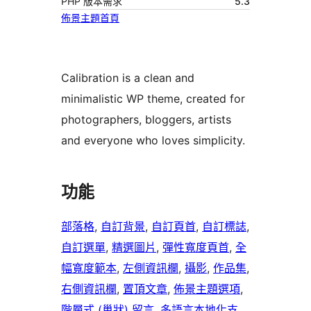
PHP 版本需求
5.3
佈景主題首頁
Calibration is a clean and
minimalistic WP theme, created for
photographers, bloggers, artists
and everyone who loves simplicity.
功能
部落格
, 
自訂背景
, 
自訂頁首
, 
自訂標誌
, 
自訂選單
, 
精選圖片
, 
彈性寬度頁首
, 
全
幅寬度範本
, 
左側資訊欄
, 
攝影
, 
作品集
, 
右側資訊欄
, 
置頂文章
, 
佈景主題選項
, 
階層式 (巢狀) 留言
, 
多語言本地化支