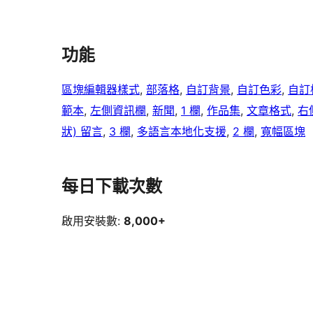
功能
區塊編輯器樣式
, 
部落格
, 
自訂背景
, 
自訂色彩
, 
自訂
範本
, 
左側資訊欄
, 
新聞
, 
1 欄
, 
作品集
, 
文章格式
, 
右
狀) 留言
, 
3 欄
, 
多語言本地化支援
, 
2 欄
, 
寬幅區塊
每日下載次數
啟用安裝數:
8,000+