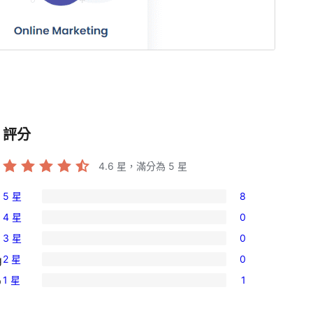
評分
4.6
星，滿分為 5 星
5 星
8
8
4 星
0
個
0
3 星
0
5
個
0
星
2 星
0
g
4
個
0
使
星
1 星
1
p
3
個
1
用
使
星
2
個
者