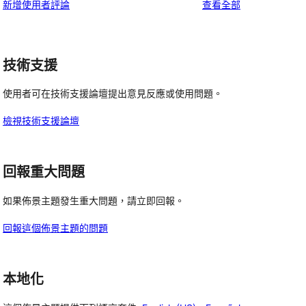
用
使
新增使用者評論
查看全部
使
星
1
評
者
用
用
使
星
論
評
者
者
用
使
論
評
評
者
技術支援
用
論
論
評
者
使用者可在技術支援論壇提出意見反應或使用問題。
論
評
論
檢視技術支援論壇
回報重大問題
如果佈景主題發生重大問題，請立即回報。
回報這個佈景主題的問題
本地化