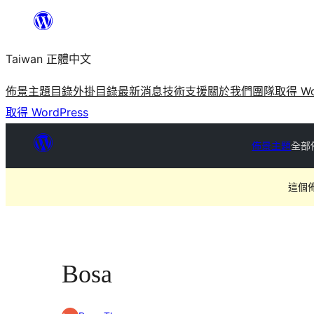
跳
至
Taiwan 正體中文
主
要
佈景主題目錄
外掛目錄
最新消息
技術支援
關於我們
團隊
取得 Wo
內
取得 WordPress
容
佈景主題
全部
這個
Bosa