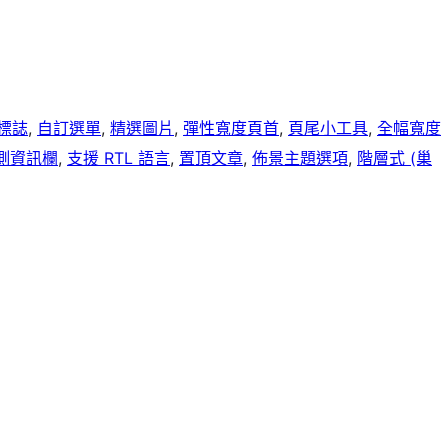
標誌
, 
自訂選單
, 
精選圖片
, 
彈性寬度頁首
, 
頁尾小工具
, 
全幅寬度
側資訊欄
, 
支援 RTL 語言
, 
置頂文章
, 
佈景主題選項
, 
階層式 (巢