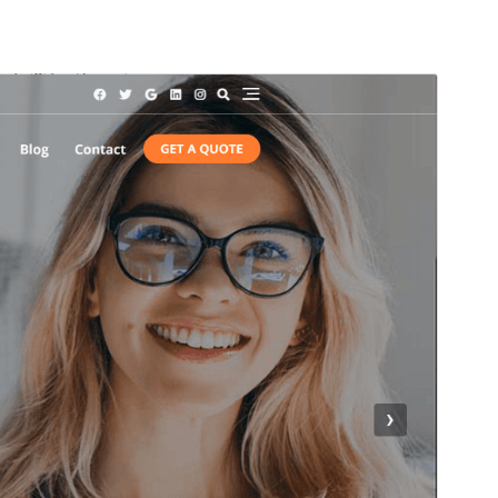
商業版佈景主題
這個佈景主題為免費佈景主題，但另外提供付費商業升
級版或技術支援。
預覽
下載
版本
1.6.5
最後更新
2026 年 7 月 6 日
啟用安裝數
8,000+
WordPress 版本需求
5.0
PHP 版本需求
5.6
佈景主題首頁