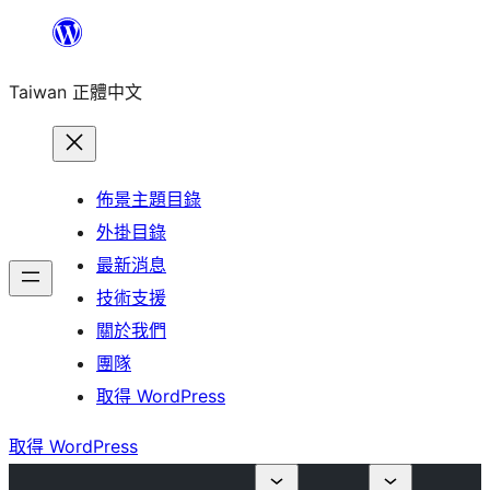
跳
至
Taiwan 正體中文
主
要
內
容
佈景主題目錄
外掛目錄
最新消息
技術支援
關於我們
團隊
取得 WordPress
取得 WordPress