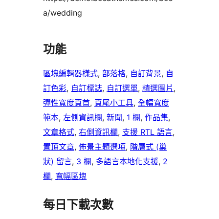
a/wedding
功能
區塊編輯器樣式
, 
部落格
, 
自訂背景
, 
自
訂色彩
, 
自訂標誌
, 
自訂選單
, 
精選圖片
, 
彈性寬度頁首
, 
頁尾小工具
, 
全幅寬度
範本
, 
左側資訊欄
, 
新聞
, 
1 欄
, 
作品集
, 
文章格式
, 
右側資訊欄
, 
支援 RTL 語言
, 
置頂文章
, 
佈景主題選項
, 
階層式 (巢
狀) 留言
, 
3 欄
, 
多語言本地化支援
, 
2
欄
, 
寬幅區塊
每日下載次數