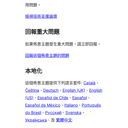
論
用問題。
評
論
檢視技術支援論壇
回報重大問題
如果佈景主題發生重大問題，請立即回報。
回報這個佈景主題的問題
本地化
這個佈景主題提供下列語言套件:
Català
、
Čeština
、
Deutsch
、
English (UK)
、
English
(US)
、
Español de Chile
、
Español
、
Español de México
、
Italiano
、
Português
do Brasil
、
Русский
、
Svenska
、
Українська
、及
繁體中文
.