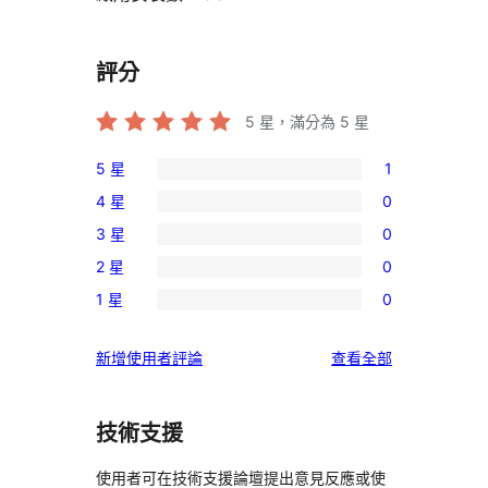
評分
5
星，滿分為 5 星
5 星
1
1
4 星
0
個
0
3 星
0
5
個
0
星
2 星
0
4
個
0
使
星
1 星
0
3
個
0
用
使
星
2
個
者
用
使
新增使用者評論
查看全部
使
星
1
評
者
用
用
使
星
論
評
者
者
用
使
技術支援
論
評
評
者
用
論
論
評
使用者可在技術支援論壇提出意見反應或使
者