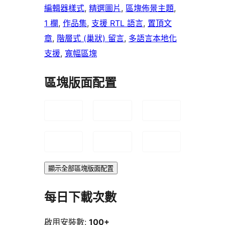
編輯器樣式
, 
精選圖片
, 
區塊佈景主題
, 
1 欄
, 
作品集
, 
支援 RTL 語言
, 
置頂文
章
, 
階層式 (巢狀) 留言
, 
多語言本地化
支援
, 
寬幅區塊
區塊版面配置
顯示全部區塊版面配置
每日下載次數
啟用安裝數:
100+