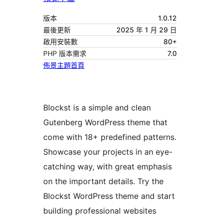
版本
1.0.12
最後更新
2025 年 1 月 29 日
啟用安裝數
80+
PHP 版本需求
7.0
佈景主題首頁
Blockst is a simple and clean
Gutenberg WordPress theme that
come with 18+ predefined patterns.
Showcase your projects in an eye-
catching way, with great emphasis
on the important details. Try the
Blockst WordPress theme and start
building professional websites