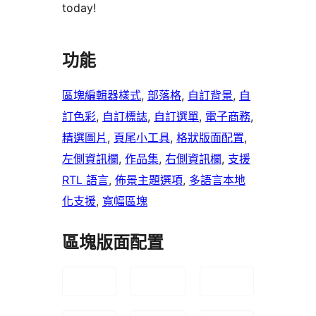
today!
功能
區塊編輯器樣式
, 
部落格
, 
自訂背景
, 
自
訂色彩
, 
自訂標誌
, 
自訂選單
, 
電子商務
, 
精選圖片
, 
頁尾小工具
, 
格狀版面配置
, 
左側資訊欄
, 
作品集
, 
右側資訊欄
, 
支援
RTL 語言
, 
佈景主題選項
, 
多語言本地
化支援
, 
寬幅區塊
區塊版面配置