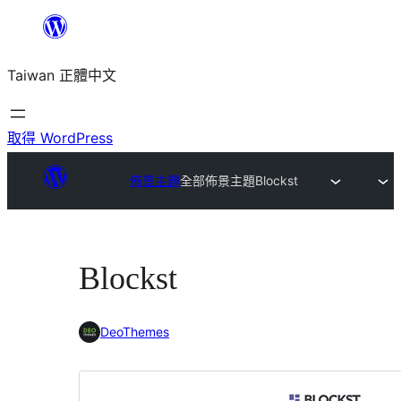
跳
至
Taiwan 正體中文
主
要
內
取得 WordPress
容
佈景主題
全部佈景主題
Blockst
Blockst
DeoThemes