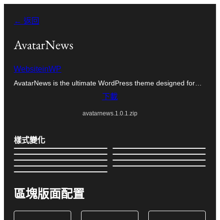
跳
← 返回
至
主
AvatarNews
要
WebsiteinWP
內
AvatarNews is the ultimate WordPress theme designed for…
容
下載
avatarnews.1.0.1.zip
樣式變化
區塊版面配置