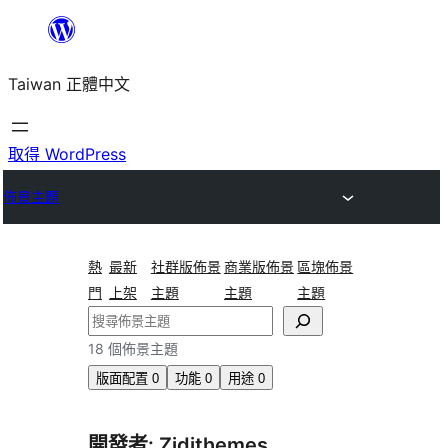
跳
至
Taiwan 正體中文
主
要
內
取得 WordPress
容
佈景主題
熱
最新
社群版佈景
商業版佈景
區塊佈景
門
上架
主題
主題
主題
搜
尋
18 個佈景主題
版面配置
0
功能
0
用途
0
開發者: Zidithemes