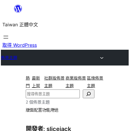
跳
至
Taiwan 正體中文
主
要
內
取得 WordPress
容
佈景主題
熱
最新
社群版佈景
商業版佈景
區塊佈景
門
上架
主題
主題
主題
搜
尋
2 個佈景主題
版面配置
功能
用途
開發者: slicejack