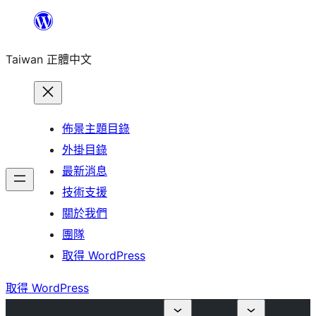
跳
至
Taiwan 正體中文
主
要
內
容
佈景主題目錄
外掛目錄
最新消息
技術支援
關於我們
團隊
取得 WordPress
取得 WordPress