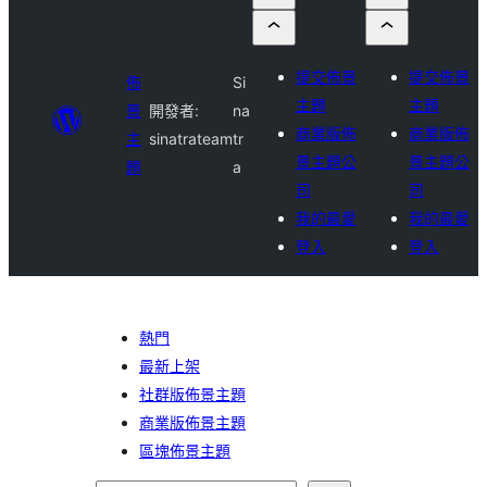
提交佈景
提交佈景
佈
Si
主題
主題
景
開發者:
na
商業版佈
商業版佈
主
sinatrateam
tr
景主題公
景主題公
題
a
司
司
我的最愛
我的最愛
登入
登入
熱門
最新上架
社群版佈景主題
商業版佈景主題
區塊佈景主題