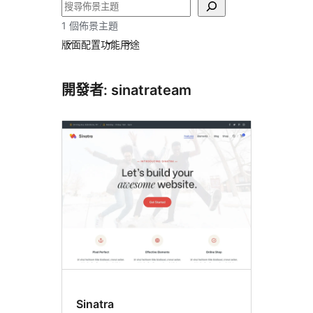
搜
尋
1 個佈景主題
版面配置
功能
用途
開發者: sinatrateam
Sinatra