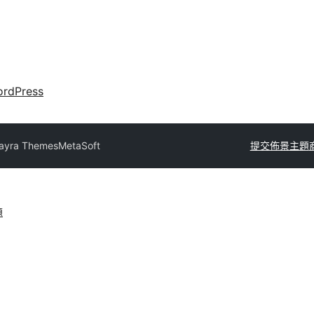
rdPress
yra Themes
MetaSoft
提交佈景主題
題