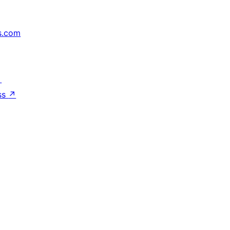
s.com
↗
ss
↗