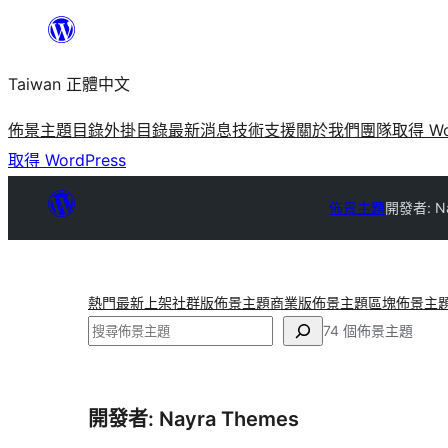
跳
至
Taiwan 正體中文
主
要
佈景主題目錄
外掛目錄
最新消息
技術支援
關於我們
團隊
取得 Wo
內
取得 WordPress
容
佈景主題
開發者: Na
熱門
最新上架
社群版佈景主題
商業版佈景主題
區塊佈景主
搜
74 個佈景主題
尋
開發者: Nayra Themes