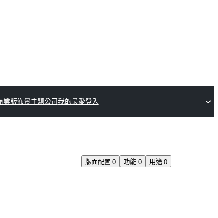
商業版佈景主題公司
我的最愛
登入
版面配置
0
功能
0
用途
0