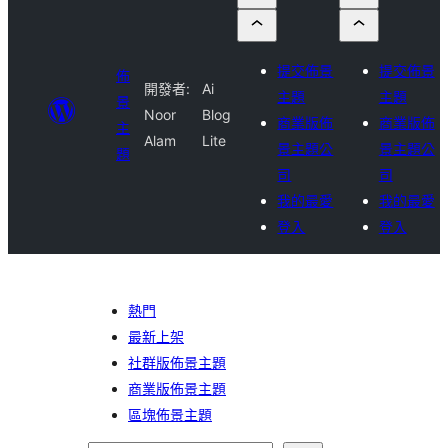
提交佈景
提交佈景
佈
開發者:
Ai
主題
主題
景
Noor
Blog
商業版佈
商業版佈
主
Alam
Lite
景主題公
景主題公
題
司
司
我的最愛
我的最愛
登入
登入
熱門
最新上架
社群版佈景主題
商業版佈景主題
區塊佈景主題