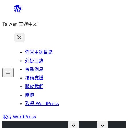
跳
至
Taiwan 正體中文
主
要
內
容
佈景主題目錄
外掛目錄
最新消息
技術支援
關於我們
團隊
取得 WordPress
取得 WordPress