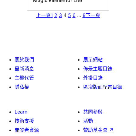
Magic Elementor Lite
上一頁
1
2
3
4
5
6
…
8
下一頁
關於我們
展示網站
最新消息
佈景主題目錄
主機代管
外掛目錄
隱私權
區塊版面配置目錄
Learn
共同參與
技術支援
活動
開發者資源
贊助基金會
↗