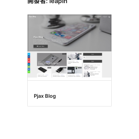
開發者: leapin
Pjax Blog