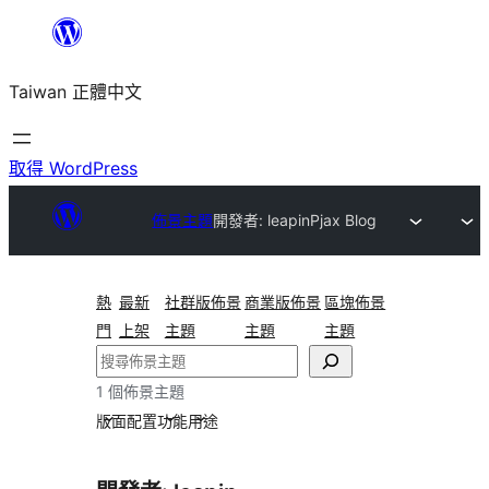
跳
至
Taiwan 正體中文
主
要
內
取得 WordPress
容
佈景主題
開發者: leapin
Pjax Blog
熱
最新
社群版佈景
商業版佈景
區塊佈景
門
上架
主題
主題
主題
搜
尋
1 個佈景主題
版面配置
功能
用途