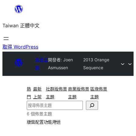
跳
至
Taiwan 正體中文
主
要
內
取得 WordPress
容
佈景主
開發者: Joen
2013 Orange
題
Asmussen
Sequence
熱
最新
社群版佈景
商業版佈景
區塊佈景
門
上架
主題
主題
主題
搜
尋
6 個佈景主題
版面配置
功能
用途