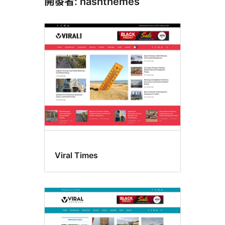
開發者: hashthemes
Viral Times