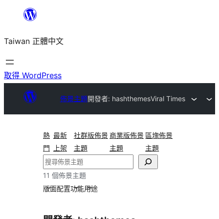
跳
至
Taiwan 正體中文
主
要
內
取得 WordPress
容
佈景主題
開發者: hashthemes
Viral Times
熱
最新
社群版佈景
商業版佈景
區塊佈景
門
上架
主題
主題
主題
搜
尋
11 個佈景主題
版面配置
功能
用途