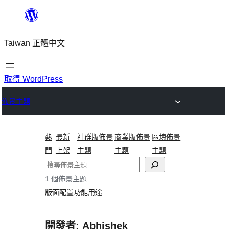
跳
至
Taiwan 正體中文
主
要
內
取得 WordPress
容
佈景主題
熱
最新
社群版佈景
商業版佈景
區塊佈景
門
上架
主題
主題
主題
搜
尋
1 個佈景主題
版面配置
功能
用途
開發者: Abhishek