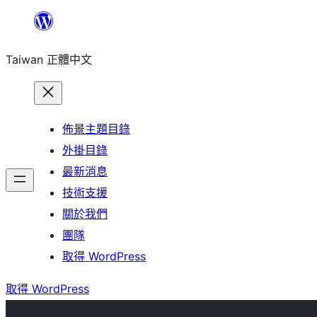
跳
至
Taiwan 正體中文
主
要
內
容
佈景主題目錄
外掛目錄
最新消息
技術支援
關於我們
團隊
取得 WordPress
取得 WordPress