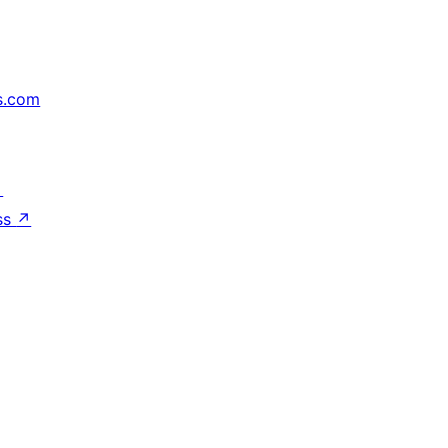
s.com
↗
ss
↗