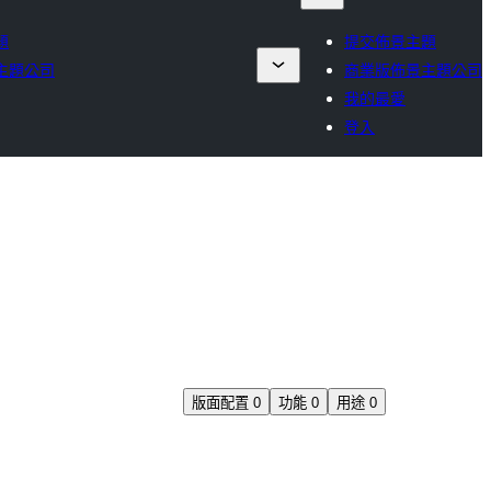
題
提交佈景主題
主題公司
商業版佈景主題公司
我的最愛
登入
版面配置
0
功能
0
用途
0