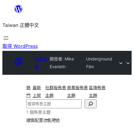
跳
至
Taiwan 正體中文
主
要
內
取得 WordPress
容
佈景主
開發者: Mike
Underground
題
Everleth
Film
熱
最新
社群版佈景
商業版佈景
區塊佈景
門
上架
主題
主題
主題
搜
尋
1 個佈景主題
版面配置
功能
用途