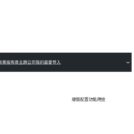
商業版佈景主題公司
我的最愛
登入
版面配置
功能
用途