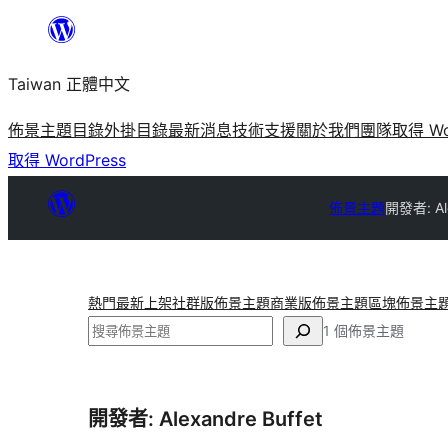
跳
至
Taiwan 正體中文
主
要
佈景主題目錄
外掛目錄
最新消息
技術支援
關於我們
團隊
取得 Wo
內
取得 WordPress
容
佈景主題
開發者: Ale
熱門
最新上架
社群版佈景主題
商業版佈景主題
區塊佈景主
搜
1 個佈景主題
尋
開發者: Alexandre Buffet