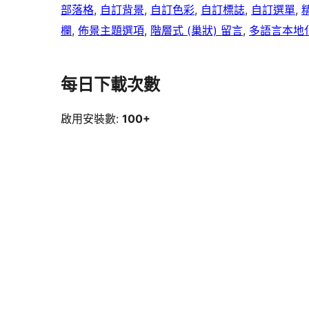
部落格
, 
自訂背景
, 
自訂色彩
, 
自訂標誌
, 
自訂選單
, 
欄
, 
佈景主題選項
, 
階層式 (巢狀) 留言
, 
多語言本地
每日下載次數
啟用安裝數:
100+