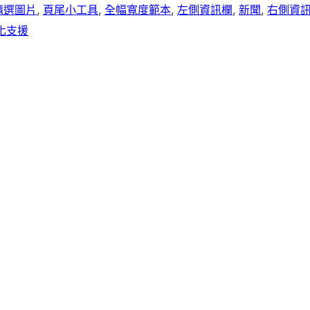
精選圖片
, 
頁尾小工具
, 
全幅寬度範本
, 
左側資訊欄
, 
新聞
, 
右側資
化支援