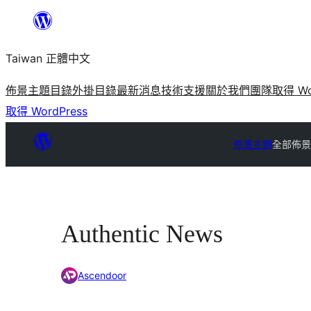
跳
至
Taiwan 正體中文
主
要
佈景主題目錄
外掛目錄
最新消息
技術支援
關於我們
團隊
取得 Wo
內
取得 WordPress
容
佈景主題
全部佈景
Authentic News
Ascendoor