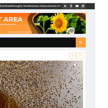
預覽
下載
這是
Ace News
的子佈景主題。
版本
1.0.3
最後更新
2026 年 8 月 3 日
啟用安裝數
100+
WordPress 版本需求
5.0
PHP 版本需求
8.0
佈景主題首頁