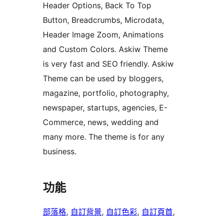
Header Options, Back To Top
Button, Breadcrumbs, Microdata,
Header Image Zoom, Animations
and Custom Colors. Askiw Theme
is very fast and SEO friendly. Askiw
Theme can be used by bloggers,
magazine, portfolio, photography,
newspaper, startups, agencies, E-
Commerce, news, wedding and
many more. The theme is for any
business.
功能
部落格
, 
自訂背景
, 
自訂色彩
, 
自訂頁首
, 