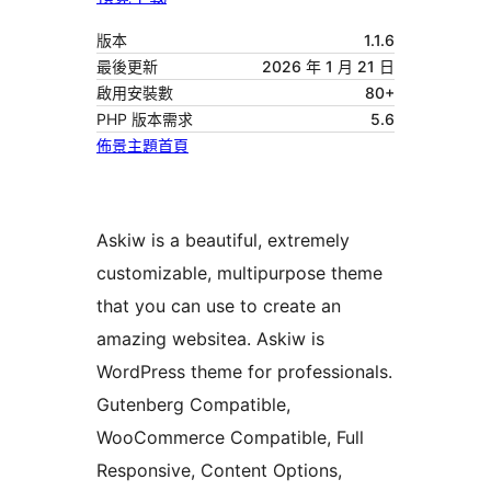
版本
1.1.6
最後更新
2026 年 1 月 21 日
啟用安裝數
80+
PHP 版本需求
5.6
佈景主題首頁
Askiw is a beautiful, extremely
customizable, multipurpose theme
that you can use to create an
amazing websitea. Askiw is
WordPress theme for professionals.
Gutenberg Compatible,
WooCommerce Compatible, Full
Responsive, Content Options,