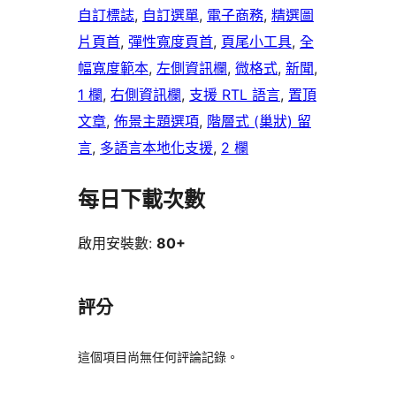
自訂標誌
, 
自訂選單
, 
電子商務
, 
精選圖
片頁首
, 
彈性寬度頁首
, 
頁尾小工具
, 
全
幅寬度範本
, 
左側資訊欄
, 
微格式
, 
新聞
, 
1 欄
, 
右側資訊欄
, 
支援 RTL 語言
, 
置頂
文章
, 
佈景主題選項
, 
階層式 (巢狀) 留
言
, 
多語言本地化支援
, 
2 欄
每日下載次數
啟用安裝數:
80+
評分
這個項目尚無任何評論記錄。