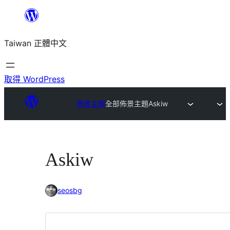
跳
至
Taiwan 正體中文
主
要
內
取得 WordPress
容
佈景主題
全部佈景主題
Askiw
Askiw
seosbg