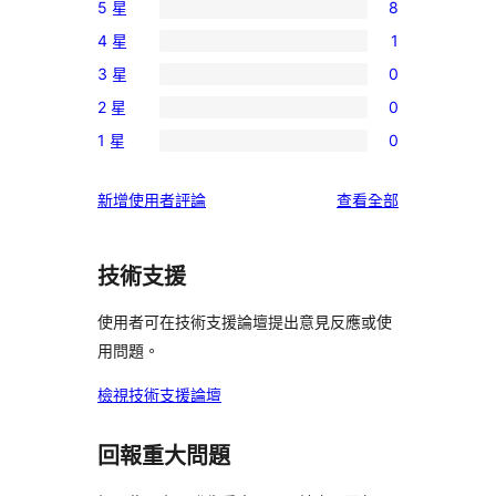
5 星
8
8
4 星
1
個
1
3 星
0
5
個
0
星
2 星
0
4
個
0
使
星
1 星
0
3
個
0
用
使
星
2
個
者
用
使
新增使用者評論
查看全部
使
星
1
評
者
用
用
使
星
論
評
者
者
用
使
技術支援
論
評
評
者
用
論
論
評
使用者可在技術支援論壇提出意見反應或使
者
論
用問題。
評
論
檢視技術支援論壇
回報重大問題