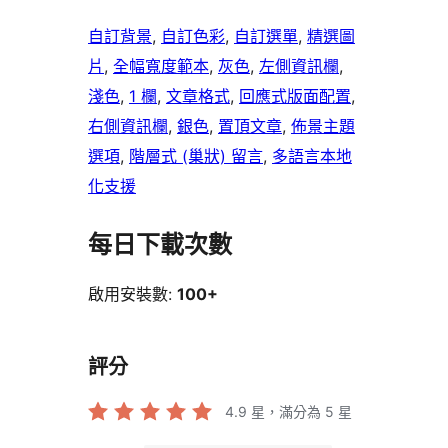
自訂背景
, 
自訂色彩
, 
自訂選單
, 
精選圖
片
, 
全幅寬度範本
, 
灰色
, 
左側資訊欄
, 
淺色
, 
1 欄
, 
文章格式
, 
回應式版面配置
, 
右側資訊欄
, 
銀色
, 
置頂文章
, 
佈景主題
選項
, 
階層式 (巢狀) 留言
, 
多語言本地
化支援
每日下載次數
啟用安裝數:
100+
評分
4.9
星，滿分為 5 星