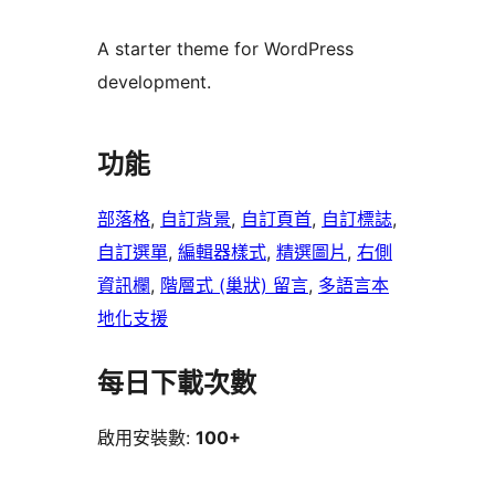
A starter theme for WordPress
development.
功能
部落格
, 
自訂背景
, 
自訂頁首
, 
自訂標誌
, 
自訂選單
, 
編輯器樣式
, 
精選圖片
, 
右側
資訊欄
, 
階層式 (巢狀) 留言
, 
多語言本
地化支援
每日下載次數
啟用安裝數:
100+