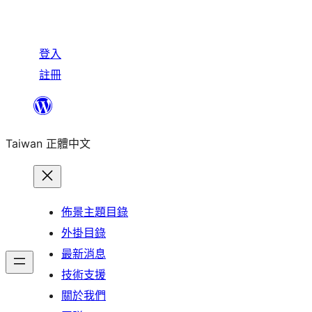
登入
註冊
跳
至
Taiwan 正體中文
主
要
內
容
佈景主題目錄
外掛目錄
最新消息
技術支援
關於我們