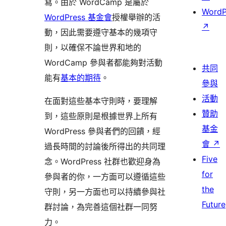
寫。由於 WordCamp 是屬於
WordP
WordPress 基金會
授權舉辦的活
↗
動，因此需要遵守基本的幾項守
則，以確保不論世界和地的
WordCamp 參與者都能夠對活動
共同
能有
基本的期待
。
參與
活動
在面對這些基本守則時，要理解
贊助
到，這些原則是根據世界上所有
基金
WordPress 參與者們的回饋，經
會
↗
過長時間的討論後所得出的共同理
Five
念。WordPress 社群也歡迎身為
for
參與者的你，一方面可以遵循這些
the
守則，另一方面也可以持續參與社
Future
群討論，為完善這個社群一同努
力。