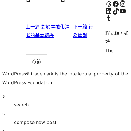
造訪我們的 Threads 帳號
造訪我們的 Facebook 粉絲專頁
Visit our In
Visit our LinkedIn accoun
造訪我們的 TikTok 帳號
Visit our Y
造訪我們的 Tumblr 帳號
上一篇
對於本地化譯
下一篇
行
程式碼，如
上
下
者的基本期許
為準則
詩
一
一
The
篇:
篇:
對
行
章節
章
於
為
節
WordPress® trademark is the intellectual property of the
清
本
準
WordPress Foundation.
單
地
則
s
化
search
譯
c
者
compose new post
的
r