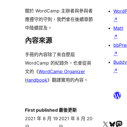
關於 WordCamp 主辦者與參與者
WordP
應遵守的守則，我們會在後續章節
↗
中陸續提及。
Matt
↗
內容來源
bbPre
↗
手冊的內容除了來自歷屆
Buddy
WordCamp 的紀錄外，也會從英
↗
文的《
WordCamp Organizer
Handbook
》翻譯實用的內容。
First published
最後更新
2021 年 8 月 19
2021 年 8 月 20
查看我們的 X (之前的 Twitter) 帳號
造訪我們的 Bluesky 帳號
造訪我們的 Mastodon 帳號
日
日