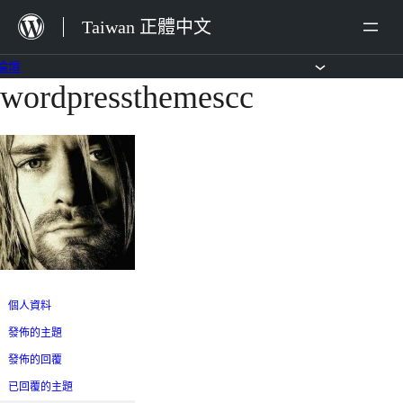
跳
Taiwan 正體中文
至
主
論壇
wordpressthemescc
跳
要
至
內
主
容
要
內
容
個人資料
發佈的主題
發佈的回覆
已回覆的主題