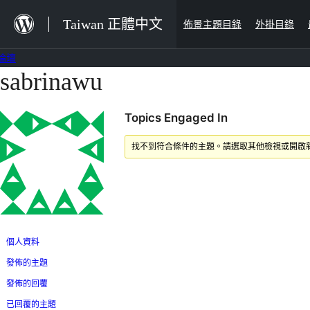
跳
Taiwan 正體中文
佈景主題目錄
外掛目錄
至
主
論壇
要
sabrinawu
跳
內
至
容
Topics Engaged In
主
要
找不到符合條件的主題。請選取其他檢視或開啟
內
容
個人資料
發佈的主題
發佈的回覆
已回覆的主題