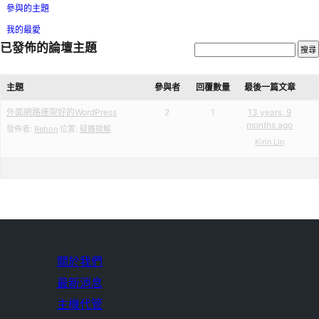
參與的主題
我的最愛
已發佈的論壇主題
主題
參與者
回覆數量
最後一篇文章
外面網路連架好的WordPress
2
1
13 years, 9
months ago
發佈者:
Rebon
位置:
疑難排解
Kirin Lin
關於我們
最新消息
主機代管