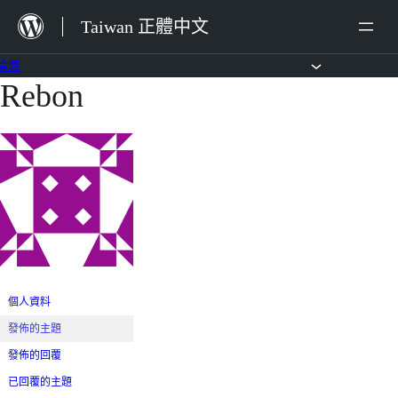
跳
Taiwan 正體中文
至
主
論壇
Rebon
跳
要
至
內
主
容
要
內
容
個人資料
發佈的主題
發佈的回覆
已回覆的主題