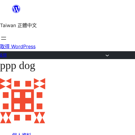
跳
至
Taiwan 正體中文
主
要
內
取得 WordPress
容
論壇
ppp dog
跳
至
主
要
內
容