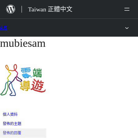
跳
Taiwan 正體中文
至
主
論壇
要
mubiesam
跳
內
至
容
主
要
內
容
個人資料
發佈的主題
發佈的回覆