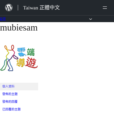
跳
Taiwan 正體中文
至
主
論壇
mubiesam
跳
要
至
內
主
容
要
內
容
個人資料
發佈的主題
發佈的回覆
已回覆的主題